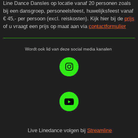
Line Dance Dansles op locatie vanaf 20 personen zoals
bij een dansgroep, personeelsfeest, huwelijksfeest vanaf
€ 45,- per persoon (excl. reiskosten). Kijk hier bij de
prijs
of u vraagt een prijs op maat aan via
contactformulier
Wordt ook lid van deze social media kanalen
I
N
S
T
Y
A
O
G
U
R
Live Linedance volgen bij
Streamline
T
A