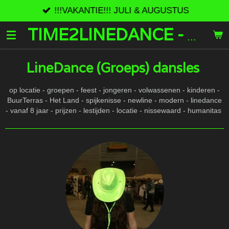
!!!VAKANTIE!!! JULI & AUGUSTUS
Ga
direct
naar
TIME2LINEDANCE - T2LD
de
hoofdinhoud
LineDance (Groeps) dansles
op locatie - groepen - feest - jongeren - volwassenen - kinderen -
BuurTerras - Het Land - spijkenisse - newline - modern - linedance
- vanaf 8 jaar - prijzen - lestijden - locatie - nissewaard - humanitas