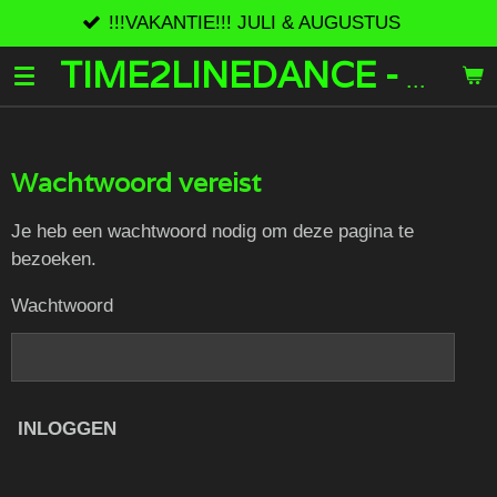
!!!VAKANTIE!!! JULI & AUGUSTUS
Ro
Ga
direct
naar
TIME2LINEDANCE - T2LD
de
hoofdinhoud
Wachtwoord vereist
Je heb een wachtwoord nodig om deze pagina te
bezoeken.
Wachtwoord
INLOGGEN