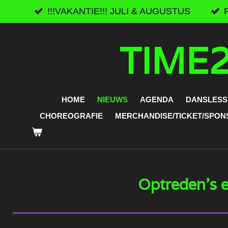
Ga
!!!VAKANTIE!!! JULI & AUGUSTUS
direct
naar
TIME2
de
hoofdinhoud
HOME
NIEUWS
AGENDA
DANSLESS
CHOREOGRAFIE
MERCHANDISE/TICKET/SPO
Optreden's 