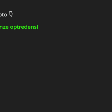
oto 👇
onze optredens!