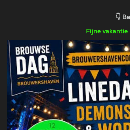
​👇 B
​Fijne vakanti