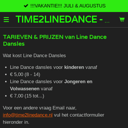
!!!VAKANTIE!!! JULI & AUGUSTUS
Ga
direct
naar
TIME2LINEDANCE - T2LD
de
hoofdinhoud
TARIEVEN & PRIJZEN van Line Dance
Dansles
Wat kost Line Dance Dansles
Line Dance dansles voor
kinderen
vanaf
€ 5,00 (8 - 14)
Line Dance dansles voor
Jongeren en
Volwassenen
vanaf
€ 7,00 (15 tot...)
Voor een andere vraag Email naar,
info@time2linedance.nl
vul het contactformulier
hieronder in.