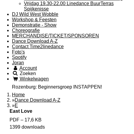
Vrijdag 19.30-22.00 Linedance BuurTerras
Spijkenisse
DJ Wild West Wobble
Workshop & Feesten
Demonstratie - Show
Choreografie
MERCHANDISE/TICKET/SPONSOREN
Dance Download A-Z
Contact Time2linedance
Foto's
Spotify
Joran
Account
Zoeken
Winkelwagen
Rozenburg: Beginnersgroep INSTAPPEN!
Home
»
Dance Download A-Z
»
E
East Love
PDF – 17,6 KB
1399 downloads